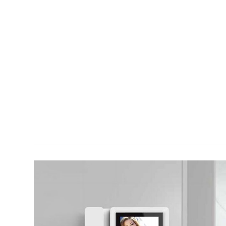
reparación del grupo fónico, el monitor , el telefoni
el cableado , y realizará un diagnóstico y te ofrece
posibilidades de reparación, posteriormente recibi
personalizado de la reparación, repuestos necesar
tu portero o videoportero. No confíes en presupues
valoración. Cada instalación de portero o videopor
presentar diferentes averías imposibles de determi
previa de un técnico especializado.