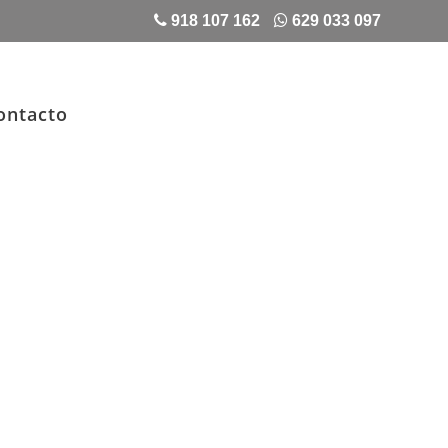
918 107 162
629 033 097
ontacto
RTEROS
stalación,
ones y mantenimiento