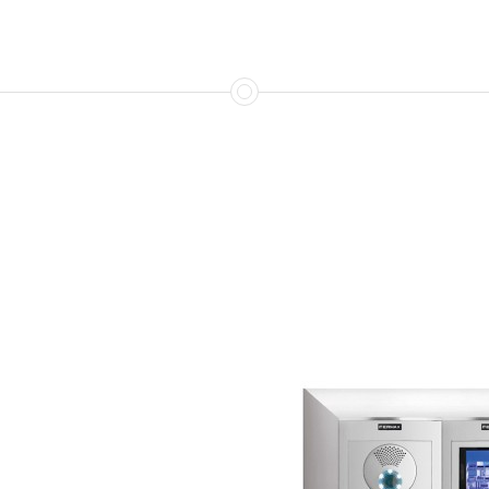
alación
umple con los
eoportero contacta
 mejor solución para
portero o
oportero de tu
ializado en la