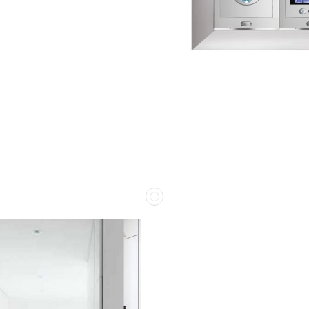
llo, el abrepuertas y en
rá las diferentes
rás un presupuesto
ios e instalación de
tos sin previa
tero es única y puede
nar sin una valoración
Revisión 