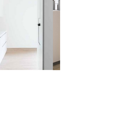
Las instalaciones de v
precisan de un manten
comunitaria, el porte
mucho mayor y en con
aconsejamos un mante
automático de la puer
mecanismo de uso muy
habitualmente.
Para tu comunidad, t
que incluye asistenci
e imprevistas en el s
todos sus component
Solicítanos presupu