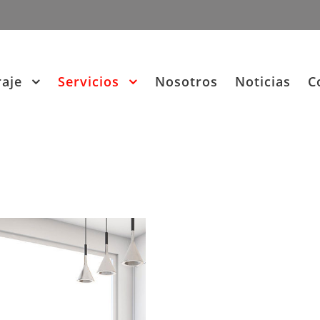
raje
Servicios
Nosotros
Noticias
C
ROS Y VIDEO PO
Venta, in
reparaci