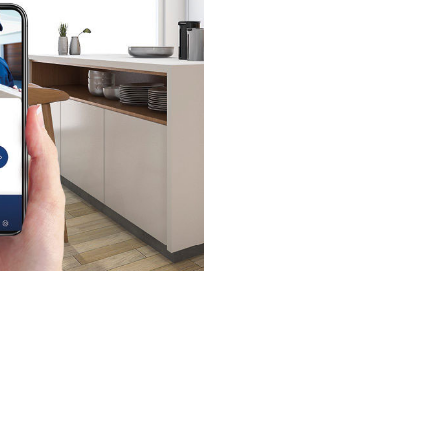
de porte
en Madri
La instalación de un 
tu hogar ya que facilit
dispositivos disponen
actuar sobre el videop
Trabajamos con fabri
GOLMAR.
Nos permiten garantiz
videoportero instalado
para reparaciones.
La instalación de un v
o timbre instalado ya 
éste se encuentre en