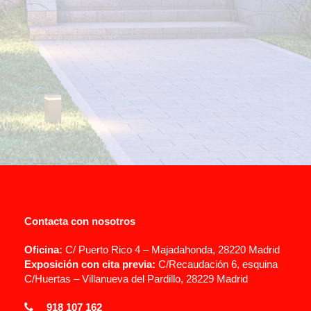
A los efectos previstos en el Reglamento General de Protección
de Datos (RGPD), se le informa que los datos personales que nos
facilita a través de este formulario se incorporarán a un fichero de
la entidad BERISAL INSTALACIONES S.L. Puede ver información
detallada en nuestro
Aviso Legal
y
Política de Privacidad
.
Contacta con nosotros
Oficina:
C/ Puerto Rico 4 – Majadahonda, 28220 Madrid
Exposición con cita previa:
C/Recaudación 6, esquina
C/Huertas – Villanueva del Pardillo, 28229 Madrid
918 107 162