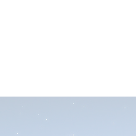
MOTOR CLEMSA AS60
AS60/100
Motor electromecánico para puertas seccionales de
hasta 15m2 , 24Vdc. De 600 a 1000N . Cuadro de
control incorporado.
¿NO ENCUENTRAS EL
MODELO QUE TE