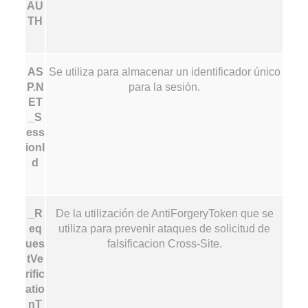
AU
TH
AS
Se utiliza para almacenar un identificador único
P.N
para la sesión.
ET
_S
ess
ionI
d
_R
De la utilización de AntiForgeryToken que se
eq
utiliza para prevenir ataques de solicitud de
ues
falsificacion Cross-Site.
tVe
rific
atio
nT