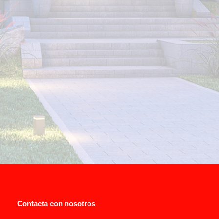
He leido y acepto el aviso legal y la política de
privacidad.
A los efectos previstos en el Reglamento General de Protección
de Datos (RGPD), se le informa que los datos personales que nos
facilita a través de este formulario se incorporarán a un fichero de
la entidad BERISAL INSTALACIONES S.L. Puede ver información
detallada en nuestro
Aviso Legal
y
Política de Privacidad
.
Contacta con nosotros