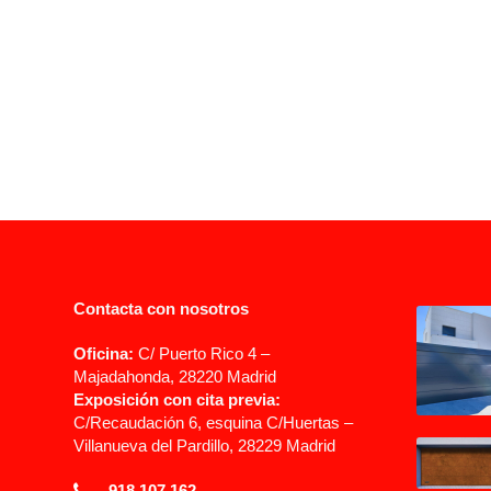
Contacta con nosotros
Oficina:
C/ Puerto Rico 4 –
Majadahonda, 28220 Madrid
Exposición con cita previa:
C/Recaudación 6, esquina C/Huertas –
Villanueva del Pardillo, 28229 Madrid
918 107 162