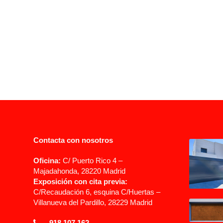
Contacta con nosotros
Oficina:
C/ Puerto Rico 4 –
Majadahonda, 28220 Madrid
Exposición con cita previa:
C/Recaudación 6, esquina C/Huertas –
Villanueva del Pardillo, 28229 Madrid
918 107 162